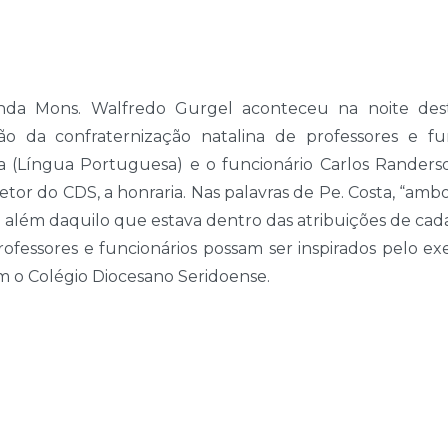
a Mons. Walfredo Gurgel aconteceu na noite desta
ão da confraternização natalina de professores e fu
a (Língua Portuguesa) e o funcionário Carlos Randers
etor do CDS, a honraria. Nas palavras de Pe. Costa, “amb
m além daquilo que estava dentro das atribuições de ca
ofessores e funcionários possam ser inspirados pelo e
m o Colégio Diocesano Seridoense.