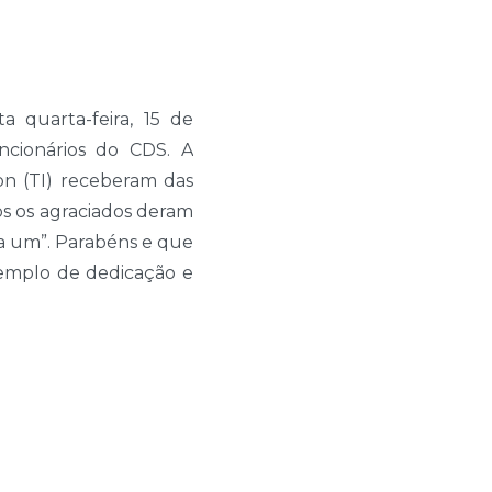
 quarta-feira, 15 de
ncionários do CDS. A
on (TI) receberam das
os os agraciados deram
da um”. Parabéns e que
xemplo de dedicação e