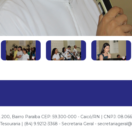
00, Bairro Paraíba CEP: 59.300-000 - Caicó/RN | CNPJ: 08.066.7
esouraria | (84) 9.9212-3368 - Secretaria Geral - secretariagera